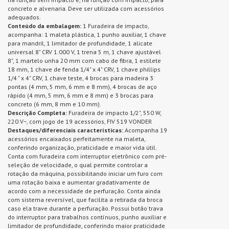
concreto e alvenaria. Deve ser utilizada com acessórios
adequados.
Conteúdo da embalagem:
1 Furadeira de impacto,
acompanha: 1 maleta plástica, 1 punho auxiliar, 1 chave
para mandril, 1 limitador de profundidade, 1 alicate
universal 8" CRV 1.000 V, 1 trena 5 m, 1 chave ajustável
8", 1 martelo unha 20 mm com cabo de fibra, 1 estilete
18 mm, 1 chave de fenda 1/4" x 4" CRV, 1 chave phillips
1/4 " x 4" CRV, 1 chave teste, 4 brocas para madeira 3
pontas (4 mm, 5 mm, 6 mm e 8 mm), 4 brocas de aço
rápido (4 mm, 5 mm, 6 mm e 8 mm) e 3 brocas para
concreto (6 mm, 8 mm e 10 mm).
Descrição Completa:
Furadeira de impacto 1/2", 550 W,
220 V~, com jogo de 19 acessórios, FIV 519 VONDER
Destaques/diferenciais características:
Acompanha 19
acessórios encaixados perfeitamente na maleta,
conferindo organização, praticidade e maior vida útil.
Conta com furadeira com interruptor eletrônico com pré-
seleção de velocidade, o qual permite controlar a
rotação da máquina, possibilitando iniciar um furo com
uma rotação baixa e aumentar gradativamente de
acordo com a necessidade de perfuração. Conta ainda
com sistema reversível, que facilita a retirada da broca
caso ela trave durante a perfuração. Possui botão trava
do interruptor para trabalhos contínuos, punho auxiliar e
limitador de profundidade, conferindo maior praticidade