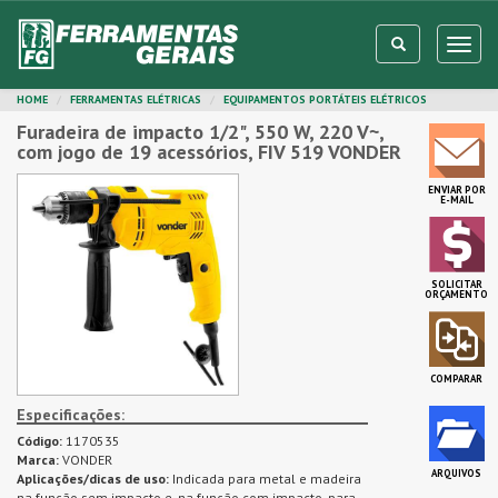
HOME
FERRAMENTAS ELÉTRICAS
EQUIPAMENTOS PORTÁTEIS ELÉTRICOS
Furadeira de impacto 1/2", 550 W, 220 V~,
com jogo de 19 acessórios, FIV 519 VONDER
ENVIAR POR
E-MAIL
SOLICITAR
ORÇAMENTO
COMPARAR
Especificações:
Código:
1170535
Marca:
VONDER
ARQUIVOS
Aplicações/dicas de uso:
Indicada para metal e madeira
na função sem impacto e, na função com impacto, para