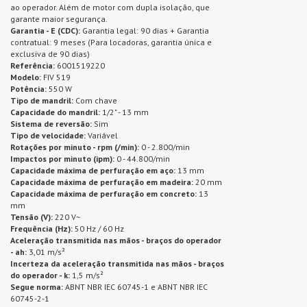
ao operador. Além de motor com dupla isolação, que
garante maior segurança.
Garantia - E (CDC):
Garantia legal: 90 dias + Garantia
contratual: 9 meses (Para locadoras, garantia única e
exclusiva de 90 dias)
Referência:
6001519220
Modelo:
FIV 519
Potência:
550 W
Tipo de mandril:
Com chave
Capacidade do mandril:
1/2" - 13 mm
Sistema de reversão:
Sim
Tipo de velocidade:
Variável
Rotações por minuto - rpm (/min):
0 - 2.800/min
Impactos por minuto (ipm):
0 - 44.800/min
Capacidade máxima de perfuração em aço:
13 mm
Capacidade máxima de perfuração em madeira:
20 mm
Capacidade máxima de perfuração em concreto:
13
mm
Tensão (V):
220 V~
Frequência (Hz):
50 Hz / 60 Hz
Aceleração transmitida nas mãos - braços do operador
- ah:
3,01 m/s²
Incerteza da aceleração transmitida nas mãos - braços
do operador - k:
1,5 m/s²
Segue norma:
ABNT NBR IEC 60745-1 e ABNT NBR IEC
60745-2-1